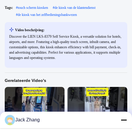
Tags:
#
touch scherm kiosken
#
de kiosk van de klantendienst
#
de kiosk van het zelfbedieningsbankwezen
Video beschrijving:
Discover the LIEN LKS-8379 Self Service Kiosk, a versatile solution for hotels,
airports, and more. Featuring a high-quality touch screen, inbuilt camera, and
customizable options, this kiosk enhances efficiency with bill payment, check-in,
and advertising capabilities. Perfect for various applications, it supports multiple
languages and operating systems.
Gerelateerde Video's
00:29
00:21
Jack Zhang
Je hoeft niet in de rij te staan.
Wacht je nog in de rij om te betalen
voor een tankstation?
Self Check Out Kiosk