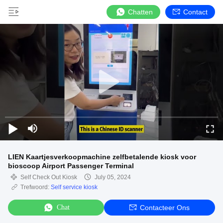
Chatten
Contact
LIEN Kaartjesverkoopmachine zelfbetalende kiosk voor
bioscoop Airport Passenger Terminal
Self Check Out Kiosk
July 05, 2024
Trefwoord:
Self service kiosk
Chat
Contacteer Ons