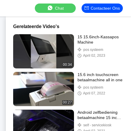
Chat
Contacteer Ons
Gerelateerde Video's
15 15.6inch-Kassapos
Machine
pos systeem
April 02, 2023
00:34
15.6 inch touchscreen
betaalmachine all in one
pos systeem
April 07, 2022
00:27
Android zelfbediening
betaalmachine 15 inch
voor hotel
self - servicekiosk