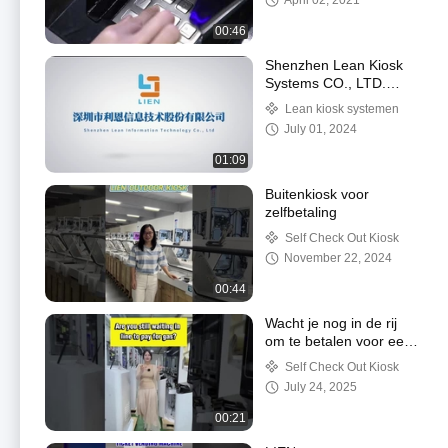
April 02, 2021
00:46
Shenzhen Lean Kiosk
Systems CO., LTD.
Fabriek
Lean kiosk systemen
July 01, 2024
01:09
Buitenkiosk voor
zelfbetaling
Self Check Out Kiosk
November 22, 2024
00:44
Wacht je nog in de rij
om te betalen voor een
tankstation?
Self Check Out Kiosk
July 24, 2025
00:21