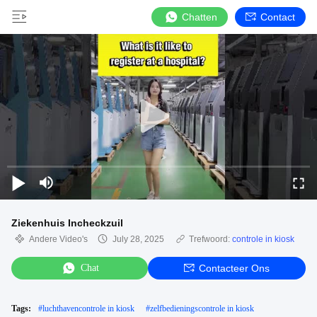
Chatten
Contact
Ziekenhuis Incheckzuil
Andere Video's
July 28, 2025
Trefwoord:
controle in kiosk
Chat
Contacteer Ons
Tags:
#
luchthavencontrole in kiosk
#
zelfbedieningscontrole in kiosk