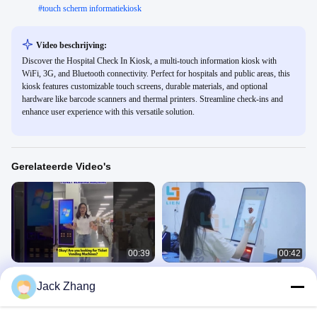
#
touch scherm informatiekiosk
Video beschrijving:
Discover the Hospital Check In Kiosk, a multi-touch information kiosk with
WiFi, 3G, and Bluetooth connectivity. Perfect for hospitals and public areas, this
kiosk features customizable touch screens, durable materials, and optional
hardware like barcode scanners and thermal printers. Streamline check-ins and
enhance user experience with this versatile solution.
Gerelateerde Video's
00:39
00:42
LIEN Kaartjesverkoopmachine
21.5 inch zelfbestelmachine met
Jack Zhang
zelfbetalende kiosk voor bioscoop
thermische printer en QR-scanner
Airport Passenger Terminal
creditcardlezer
Self Check Out Kiosk
Kiosk Voor Zelfbestelling
July 05, 2024
June 14, 2024