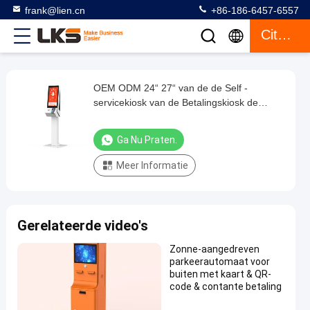
frank@lien.cn
+86-186-6457-6557
Citaat
OEM ODM 24“ 27“ van de de Self -
OEM
servicekiosk van de Betalingskiosk de
ODM
Controlemachine
24“
Ga Nu Praten.
27“
Meer Informatie
van
de
de
Gerelateerde video's
Self
-
Zonne-aangedreven
parkeerautomaat voor
servicekiosk
buiten met kaart & QR-
van
code & contante betaling
de