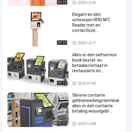
Parkeerplaats
00:20
2025-12-25
Betalingskiosk
de
Elegant en slim
ontworpen RFID NFC
Controlemachine
Reader met en
contactloze
Ga Nu
betalingssystemen
2023-
623
Praten.
Betalingskiosk
zelfbestelende
Self service kiosk
00:10
2025-12-17
03-20
uitzichten
kioskmachine
Deel
Alles-in-één selfservice
#
kiosk bestel- en
contante
betaalautomaat in
restaurants en
betalingkiosk
fastfoodzaken
#
Betalingskiosk
00:12
ATM-
2026-01-06
kiosk
Slimme contante
#
geldverwerkingsterminal
de kiosk van de
alles-in-één contante
zelfbedieningsbetaling
betaling wisselgeld-
uitgifte balie-apparaat
O
Betalingskiosk
E
00:35
2025-12-08
M