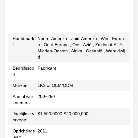
Hoofdmark
Noord-Amerika , Zuid-Amerika , West-Europ
t:
a , Oost-Europa , Oost-Azië , Zuidoost-Azië ,
Midden-Oosten , Afrika , Oceanië , Wereldwij
d
Bedrijfssoo
Fabrikant
rt:
Merken:
LKS of OEM/ODM
Aantal wer
200~250
knemers:
Jaarlijkse v
$1,500,0000-$20,000,000
erkoop:
Oprichtings
2011
jaar: