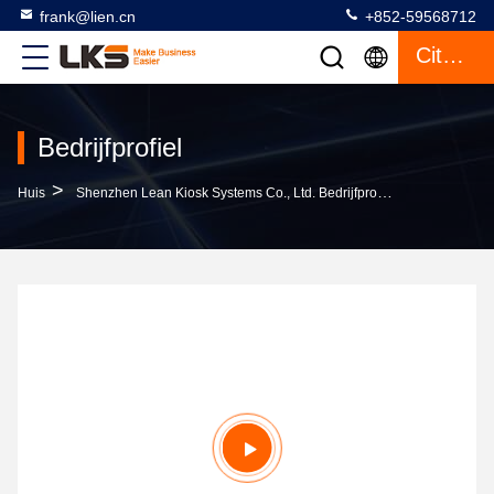
frank@lien.cn
+852-59568712
Citaat
Bedrijfprofiel
>
Huis
Shenzhen Lean Kiosk Systems Co., Ltd. Bedrijfprofiel