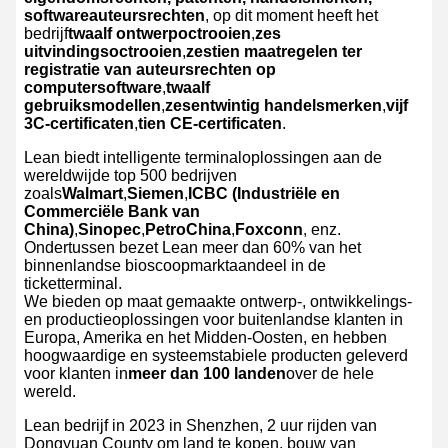
softwareauteursrechten
, op dit moment heeft het
bedrijf
twaalf ontwerpoctrooien
,
zes
uitvindingsoctrooien
,
zestien maatregelen ter
registratie van auteursrechten op
computersoftware
,
twaalf
gebruiksmodellen
,
zesentwintig handelsmerken
,
vijf
3C-certificaten
,
tien CE-certificaten
.
Lean biedt intelligente terminaloplossingen aan de
wereldwijde top 500 bedrijven
zoals
Walmart
,
Siemen
,
ICBC (Industriële en
Commerciële Bank van
China)
,
Sinopec
,
PetroChina
,
Foxconn
, enz.
Ondertussen bezet Lean meer dan 60% van het
binnenlandse bioscoopmarktaandeel in de
ticketterminal.
We bieden op maat gemaakte ontwerp-, ontwikkelings-
en productieoplossingen voor buitenlandse klanten in
Europa, Amerika en het Midden-Oosten, en hebben
hoogwaardige en systeemstabiele producten geleverd
voor klanten in
meer dan 100 landen
over de hele
wereld.
Lean bedrijf in 2023 in Shenzhen, 2 uur rijden van
Dongyuan County om land te kopen, bouw van