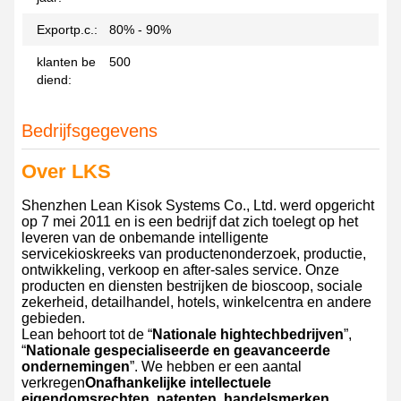
Exportp.c.:
80% - 90%
klanten be
500
diend:
Bedrijfsgegevens
Over LKS
Shenzhen Lean Kisok Systems Co., Ltd. werd opgericht
op 7 mei 2011 en is een bedrijf dat zich toelegt op het
leveren van de onbemande intelligente
servicekioskreeks van productenonderzoek, productie,
ontwikkeling, verkoop en after-sales service. Onze
producten en diensten bestrijken de bioscoop, sociale
zekerheid, detailhandel, hotels, winkelcentra en andere
gebieden.
Lean behoort tot de “
Nationale hightechbedrijven
”,
“
Nationale gespecialiseerde en geavanceerde
ondernemingen
”. We hebben er een aantal
verkregen
Onafhankelijke intellectuele
eigendomsrechten, patenten, handelsmerken,