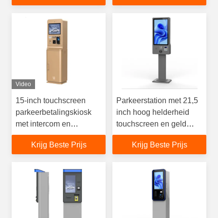
Video
15-inch touchscreen
Parkeerstation met 21,5
parkeerbetalingskiosk
inch hoog helderheid
met intercom en
touchscreen en geld
gegalvaniseerde
munt accepter en
Krijg Beste Prijs
Krijg Beste Prijs
staalplaatconstructie
wisselkiosk