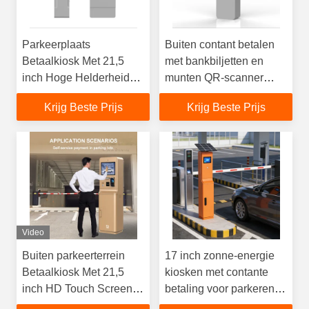
Parkeerplaats
Buiten contant betalen
Betaalkiosk Met 21,5
met bankbiljetten en
inch Hoge Helderheid
munten QR-scanner
Contant Betaal
ontvangstprinter
Krijg Beste Prijs
Krijg Beste Prijs
Waterdicht Ip65
aanraakscherm
Video
Buiten parkeerterrein
17 inch zonne-energie
Betaalkiosk Met 21,5
kiosken met contante
inch HD Touch Screen
betaling voor parkeren
Camera Bankkaartlezer
betaling buitenkiosk