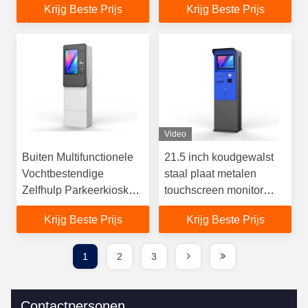
Krijg Beste Prijs
Krijg Beste Prijs
Intercom QR Code
Scanner Printer
Video
Buiten Multifunctionele
21.5 inch koudgewalst
Vochtbestendige
staal plaat metalen
Zelfhulp Parkeerkiosk
touchscreen monitor
Rekening en
kaartlezer ramen 11
Krijg Beste Prijs
Krijg Beste Prijs
muntbetaling
waterdicht ip65
parkeerplaats
betaalkiosk met factuur
1
2
3
accepter en printer
Contactpersonen