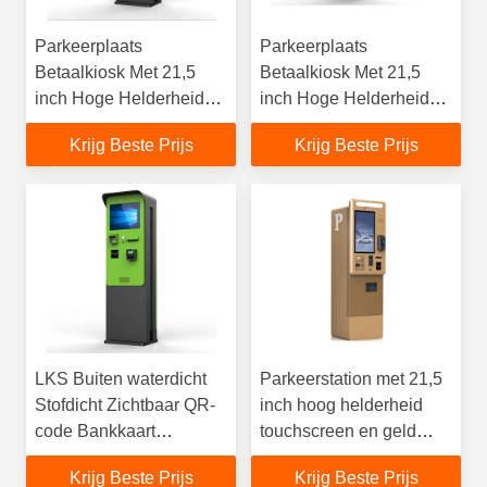
Parkeerplaats
Parkeerplaats
Betaalkiosk Met 21,5
Betaalkiosk Met 21,5
inch Hoge Helderheid
inch Hoge Helderheid
Contant Betaal
Contant Betaal
Krijg Beste Prijs
Krijg Beste Prijs
Waterdicht Ip65
Waterdicht Ip65
LKS Buiten waterdicht
Parkeerstation met 21,5
Stofdicht Zichtbaar QR-
inch hoog helderheid
code Bankkaart
touchscreen en geld
Contante betaling
munt accepter en
Krijg Beste Prijs
Krijg Beste Prijs
Parkeerplaats Kiosk
wisselkiosk