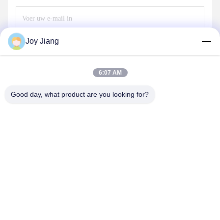
Joy Jiang
Verzend
6:07 AM
Good day, what product are you looking for?
SHENZHEN LEAN KIOSK SYSTEMS CO.,
LTD.
frank@lien.cn
+852-59568712
90-8 Dayangweg, 2e verdieping, Rentian Gemeenschap,