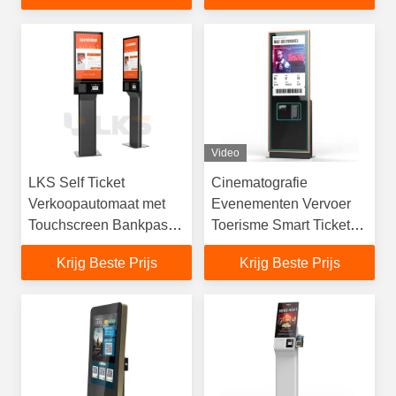
Vliegveld Evenementen
Video
LKS Self Ticket
Cinematografie
Verkoopautomaat met
Evenementen Vervoer
Touchscreen Bankpas
Toerisme Smart Ticket
Betaling QR Code
Kiosk Oplossingen voor
Krijg Beste Prijs
Krijg Beste Prijs
Scanner Thermische
naadloze kaartverkoop
Ticketprinter
in alle sectoren