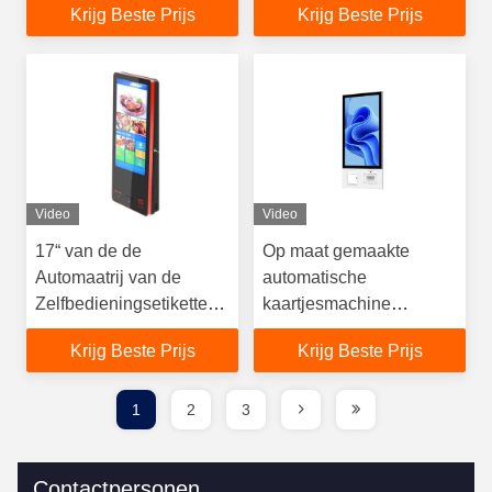
Krijg Beste Prijs
Krijg Beste Prijs
glazen paneel
Automatische ticketkiosk
Video
Video
17“ van de de
Op maat gemaakte
Automaatrij van de
automatische
Zelfbedieningsetikettering
kaartjesmachine
De Kiosk van het het
ontworpen om de
Krijg Beste Prijs
Krijg Beste Prijs
Beheerssysteem
efficiëntie van het
verkopen van kaartjes te
verbeteren en de
1
2
3
klantbeleving te
stroomlijnen
Contactpersonen