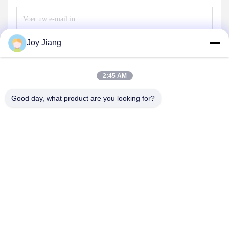
Joy Jiang
Verzend
2:45 AM
Good day, what product are you looking for?
SHENZHEN LEAN KIOSK SYSTEMS CO.,
LTD.
frank@lien.cn
+852-59568712
90-8 Dayangweg, 2e verdieping, Rentian Gemeenschap,