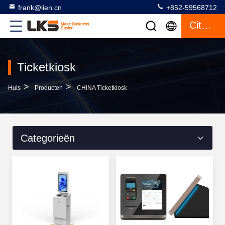
frank@lien.cn
+852-59568712
Citaat
Ticketkiosk
>
>
Huis
Producten
CHINA Ticketkiosk
Categorieën