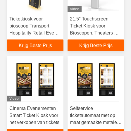
Video
Ticketkiosk voor
21,5" Touchscreen
bioscoop Transport
Ticket Kiosk voor
Hospitality Retail Event
Bioscopen, Theaters &
Met QR Scanner NFC
Attracties
Krijg Beste Prijs
Krijg Beste Prijs
RFID Printer Ticket
Vending Terminal
Video
Cinema Evenementen
Selfservice
Smart Ticket Kiosk voor
ticketautomaat met op
het verkopen van tickets
maat gemaakte metalen
behuizing en gehard