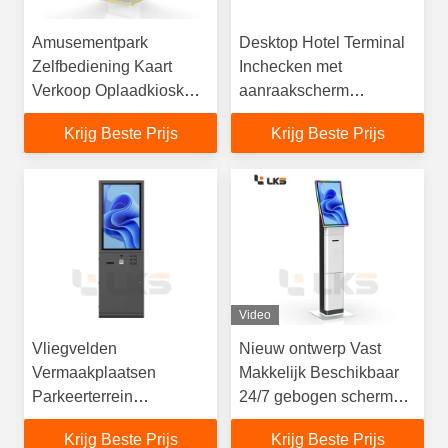
Amusementpark
Desktop Hotel Terminal
Zelfbediening Kaart
Inchecken met
Verkoop Oplaadkiosk
aanraakscherm
Volledige functie Smart
Thermische printer QR-
Krijg Beste Prijs
Krijg Beste Prijs
Kiosk
code scanner NFC
Impact Cinema Ticket
Kiosk
Video
Vliegvelden
Nieuw ontwerp Vast
Vermaakplaatsen
Makkelijk Beschikbaar
Parkeerterrein
24/7 gebogen scherm
Ticketverkoopmachine
Zelfbediening
Krijg Beste Prijs
Krijg Beste Prijs
Drukkerij Kiosk
Ticketkiosk Voor Cinema