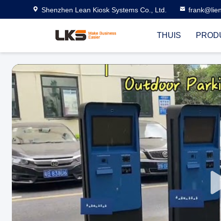
Shenzhen Lean Kiosk Systems Co., Ltd.
frank@lie
THUIS
PROD