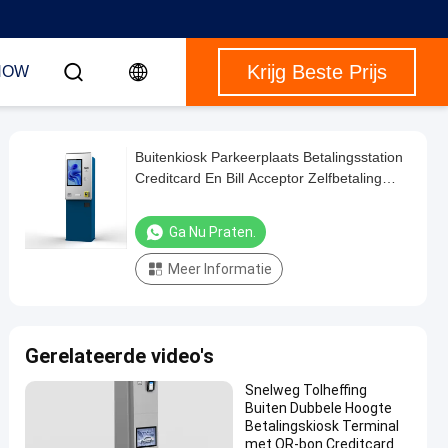
Krijg Beste Prijs
HOW
Buitenkiosk Parkeerplaats Betalingsstation
Creditcard En Bill Acceptor Zelfbetaling
Kiosk Waterdicht IP65
Ga Nu Praten.
Meer Informatie
Gerelateerde video's
Snelweg Tolheffing
Buiten Dubbele Hoogte
Betalingskiosk Terminal
met QR-bon Creditcard