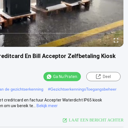
editcard En Bill Acceptor Zelfbetaling Kiosk
Ga Nu Praten.
Deel
van de gezichtserkenning
#
GezichtserkenningsToegangsbeheer
et creditcard en factuur Accepter Waterdicht IP65 kiosk
 om uw bereik te...
Bekijk meer
LAAT EEN BERICHT ACHTER