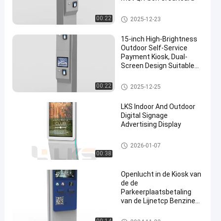
Buitenkiosk
00:22
2025-12-23
15-inch High-Brightness
Outdoor Self-Service
Payment Kiosk, Dual-
Screen Design Suitable
for Trucks and Cars,
Independent and
Buitenkiosk
00:22
2025-12-25
Convenient Payment
LKS Indoor And Outdoor
Digital Signage
Advertising Display
digitale borden
2026-01-07
00:38
Openlucht in de Kiosk van
de de
Parkeerplaatsbetaling
van de Lijnetcp Benzine
het Touche screen van
17 Duimtft lcd
Buitenkiosk