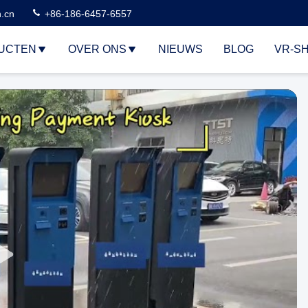
n.cn
+86-186-6457-6557
UCTEN
OVER ONS
NIEUWS
BLOG
VR-S