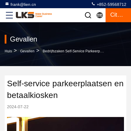
frank@lien.cn
+852-59568712
Citaat
Gevallen
>
>
Huis
Gevallen
Bedrijfszaken Self-Service Parkeerplaatsen En Betaalkiosken
Self-service parkeerplaatsen en
betaalkiosken
2024-07-22