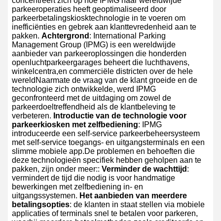
concentreert zich op hoe IPMG haar wereldwijde
parkeeroperaties heeft geoptimaliseerd door
parkeerbetalingskiosktechnologie in te voeren om
inefficiënties en gebrek aan klanttevredenheid aan te
pakken.
Achtergrond
: International Parking
Management Group (IPMG) is een wereldwijde
aanbieder van parkeeroplossingen die honderden
openluchtparkeergarages beheert die luchthavens,
winkelcentra,en commerciële districten over de hele
wereldNaarmate de vraag van de klant groeide en de
technologie zich ontwikkelde, werd IPMG
geconfronteerd met de uitdaging om zowel de
parkeerdoeltreffendheid als de klantbeleving te
verbeteren.
Introductie van de technologie voor
parkeerkiosken met zelfbediening
: IPMG
introduceerde een self-service parkeerbeheersysteem
met self-service toegangs- en uitgangsterminals en een
slimme mobiele app.De problemen en behoeften die
deze technologieën specifiek hebben geholpen aan te
pakken, zijn onder meer::
Verminder de wachttijd
:
vermindert de tijd die nodig is voor handmatige
bewerkingen met zelfbediening in- en
uitgangssystemen.
Het aanbieden van meerdere
betalingsopties
: de klanten in staat stellen via mobiele
applicaties of terminals snel te betalen voor parkeren,