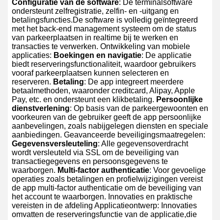
Configuratie van de software
: De terminalsoftware
ondersteunt zelfregistratie, zelfin- en -uitgang en
betalingsfuncties.De software is volledig geïntegreerd
met het back-end management systeem om de status
van parkeerplaatsen in realtime bij te werken en
transacties te verwerken.
Ontwikkeling van mobiele
applicaties:
Boekingen en navigatie
: De applicatie
biedt reserveringsfunctionaliteit, waardoor gebruikers
vooraf parkeerplaatsen kunnen selecteren en
reserveren.
Betaling
: De app integreert meerdere
betaalmethoden, waaronder creditcard, Alipay, Apple
Pay, etc. en ondersteunt een klikbetaling.
Persoonlijke
dienstverlening
: Op basis van de parkeergewoonten en
voorkeuren van de gebruiker geeft de app persoonlijke
aanbevelingen, zoals nabijgelegen diensten en speciale
aanbiedingen.
Geavanceerde beveiligingsmaatregelen:
Gegevensversleuteling
: Alle gegevensoverdracht
wordt versleuteld via SSL om de beveiliging van
transactiegegevens en persoonsgegevens te
waarborgen.
Multi-factor authenticatie
: Voor gevoelige
operaties zoals betalingen en profielwijzigingen vereist
de app multi-factor authenticatie om de beveiliging van
het account te waarborgen.
Innovaties en praktische
vereisten in de afdeling Applicatieontwerp: Innovaties
omvatten de reserveringsfunctie van de applicatie,die