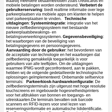
waarbij meerdere betaalmethoden zoals creditcards en
mobiele betalingen worden ondersteund.
Verbetert de
gebruikerservaring
: biedt realtime informatie over lege
parkeerplaatsen via mobiele apps om klanten te helpen
snel parkeerplaatsen te vinden.
Technische
uitdagingen
:
Systeemintegratie
: integratie van het
nieuwe zelfbedieningssysteem met bestaande
parkeerplaatsbewakings- en
betalingsverwerkingssystemen.
Gegevensbeveiliging
:
het waarborgen van de beveiliging van
betalingsgegevens en persoonsgegevens.
Aanvaarding door de gebruiker
: het bevorderen van
de acceptatie van technologie en het waarborgen dat
zelfbediening gemakkelijk toegankelijk is voor
gebruikers van alle leeftijden.
Om de uitdagingen
waarmee IPMG wordt geconfronteerd, aan te pakken,
hebben wij de volgende gedetailleerde technologische
oplossingen geïmplementeerd:
Onbemande selfservice
terminals:
Parkeerkiosk-hardwarekonfiguratie
: De
zelfbedieningsterminals zijn uitgerust met hoge resolutie
touchscreens en ingebouwde hogesnelheidsprinters
voor het afdrukken van bonnen en toegangs- en
uitreiskaarten.De terminals bevatten ook barcode
scanners en RFID-lezers voor snel lezen van
reserveringsinformatie en automatische lididentificatie.