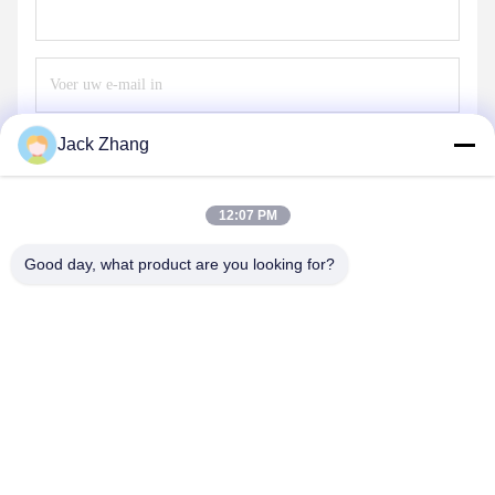
Jack Zhang
Verzend
12:07 PM
Good day, what product are you looking for?
SHENZHEN LEAN KIOSK SYSTEMS CO.,
LTD.
frank@lien.cn
+852-59568712