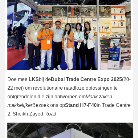
Doe mee.
LKS
bij de
Dubai Trade Centre Expo 2025
(20-
22 mei) om revolutionaire naadloze oplossingen te
ontgrendelen die zijn ontworpen om
Maak zaken
makkelijker
Bezoek ons op
Stand H7-F40
in Trade Centre
2, Sheikh Zayed Road.