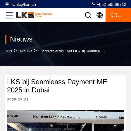
frank@lien.cn
+852-59568712
Citaat
Nieuws
>
>
Huis
Nieuws
Bedrijfsnieuws Over LKS Bij Seamleass Payment ME 2025 In Dubai
LKS bij Seamleass Payment ME
2025 in Dubai
2025-07-21