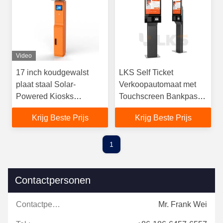
accepter en printer
Video
17 inch koudgewalst
LKS Self Ticket
plaat staal Solar-
Verkoopautomaat met
Powered Kiosks
Touchscreen Bankpas
fabrikant contante
Betaling QR Code
Krijg Beste Prijs
Krijg Beste Prijs
betaling aangepaste
Scanner Thermische
parkeerkiosk machine
Ticketprinter
voor buitengebruik
1
Contactpersonen
Contactpersonen:
Mr. Frank Wei