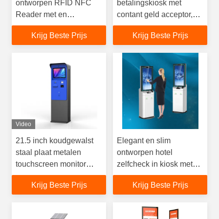
ontworpen RFID NFC
betalingskiosk met
Reader met en
contant geld acceptor,
contactloze
wisselgeld en
Krijg Beste Prijs
Krijg Beste Prijs
betalingssystemen
ondersteuning voor
zelfbestelende
creditcardlezer
kioskmachine
Video
21.5 inch koudgewalst
Elegant en slim
staal plaat metalen
ontworpen hotel
touchscreen monitor
zelfcheck in kiosk met
kaartlezer ramen 11
optionele wielen voor
Krijg Beste Prijs
Krijg Beste Prijs
waterdicht ip65
flexibele positionering
parkeerplaats
en gastenverwerking
betaalkiosk met factuur