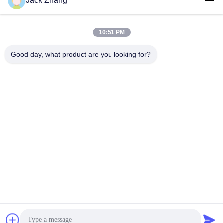
Jack Zhang
Verzend
10:51 PM
Good day, what product are you looking for?
SHENZHEN LEAN KIOSK SYSTEMS CO.,
LTD.
frank@lien.cn
+86-186-6457-6557
90-8 Dayangweg, 2e verdieping, Rentian Gemeenschap,
Fuhai Straat, Baoan District, Shenzhen, Guangdong, China
De Goede Kwaliteit van China Parkeerplaats Leverancier. Copyright © 2014-