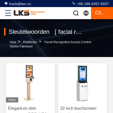
frank@lien.cn
+86-186-6457-6557
Citaat
Sleutelwoorden [ facial recognition access control ] Gelijke 6 producten
>
>
Huis
Producten
Facial Recognition Access Control
Online Fabrikant
Video
Elegant en slim
32 inch touchscreen