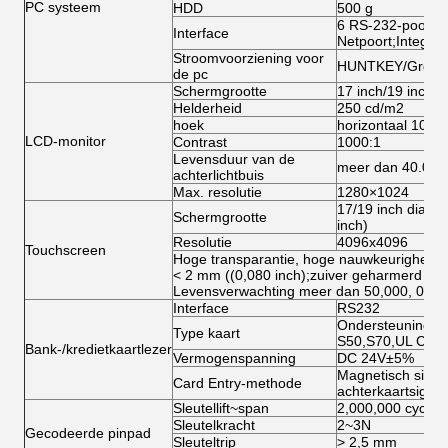
PC systeem
HDD
500 g
6 RS-232-poorte
Interface
Netpoort;Integre
Stroomvoorziening voor
HUNTKEY/Grote
de pc
Schermgrootte
17 inch/19 inch (o
Helderheid
250 cd/m2
hoek
horizontaal 100° 
LCD-monitor
Contrast
1000:1
Levensduur van de
meer dan 40.000
achterlichtbuis
Max. resolutie
1280×1024
17/19 inch diagon
Schermgrootte
inch)
Resolutie
4096x4096
Touchscreen
Hoge transparantie, hoge nauwkeurigheid e
< 2 mm ((0,080 inch);zuiver geharmerd gl
Levensverwachting meer dan 50,000, 000 
Interface
RS232
Ondersteuning Ma
Type kaart
S50,S70,UL Card
Bank-/kredietkaartlezer
Vermogenspanning
DC 24V±5%
Magnetisch signaa
Card Entry-methode
achterkaartsignaa
Sleutellift~span
2,000,000 cycli
Sleutelkracht
2~3N
Gecodeerde pinpad
Sleuteltrip
> 2,5 mm