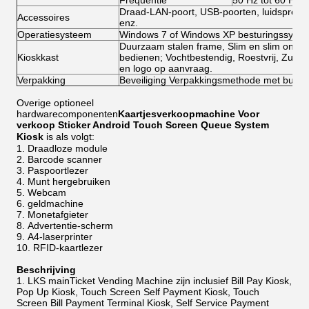
Frequentie
50 Hz tot 60 Hz
Draad-LAN-poort, USB-poorten, luidsprekers
Accessoires
enz.
Operatiesysteem
Windows 7 of Windows XP besturingssystee
Duurzaam stalen frame, Slim en slim ontwerp
Kioskkast
bedienen; Vochtbestendig, Roestvrij, Zuurvrij
en logo op aanvraag.
Verpakking
Beveiliging Verpakkingsmethode met bubbe
Overige optioneel
hardwarecomponenten
Kaartjesverkoopmachine Voor
verkoop Sticker Android Touch Screen Queue System
Kiosk
is als volgt:
Draadloze module
Barcode scanner
Paspoortlezer
Munt hergebruiken
Webcam
geldmachine
Monetafgieter
Advertentie-scherm
A4-laserprinter
RFID-kaartlezer
Beschrijving
LKS mainTicket Vending Machine zijn inclusief Bill Pay Kiosk,
Pop Up Kiosk, Touch Screen Self Payment Kiosk, Touch
Screen Bill Payment Terminal Kiosk, Self Service Payment