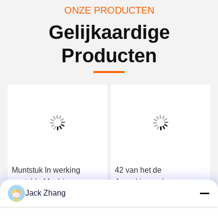
ONZE PRODUCTEN
Gelijkaardige
Producten
Muntstuk In werking
42 van het de
gestelde Machine,
Aanrakingsscherm van
Jack Zhang
KaartjesAutomaat met
duimirl van de het
Draadloze Magnetische
KaartjesAutomaat Achter
Krijg Beste Prijs
Krijg Beste Prijs
Kaartlezer
LEIDEN Licht Adverterend