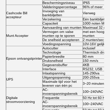
Beschermingsniveau
IP65
Valideringspercentage
96% of meer
Invoeging van
Cashcode Bill
Vierweg
bankbiljetten
accepteur
Verzekering
Eén bankbiljet
Capaciteit
1000 noten Max.
Aanvaarding van munten
Maximaal 32 munt
Vermogen om valse
met een hoog det
Munt Accepter
munten op te sporen
munten
De snelheid accepteren
2 munten/sec
Voedingsspanning
10V-16V gelijkst
Autocutter
inclusief
Technologie
Thermisch drukk
Papierbreedte
80 mm
Epson ontvangstprinter
Druksnelheid
150 mm/s
Gegevensbuffer
4KB
Interface
RS232, USB
Inlaatspanning
145-290va
Uitgangsspanning
200-255va
UPS
Maximale tijd voor het
3~20 minuten (vo
leveren van één pc
AC-
100~240VAC
invoerspanningsbereik
Digitale
Frequentie
50 Hz tot 60 Hz
stroomvoorziening
AC-
100~240VAC
invoerspanningsbereik