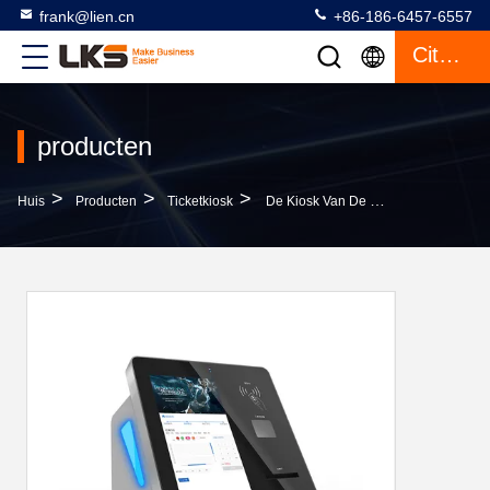
frank@lien.cn
+86-186-6457-6557
Citaat
producten
>
>
>
Huis
Producten
Ticketkiosk
De Kiosk Van De Kaartjesautomaat, De Machine Van Het Rijkaartje Met Het Androïde Aanrakingsscherm