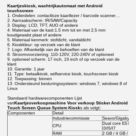
Kaartjeskiosk, wachtrijkautomaat met Android
touchscreen
Onderdelen: contactloze kaartlezer / barcode scanner....
Aanraakscherm: IR/SAW/Capacity
Display: LCD, TFT, AUO of andere
Materiaal van de kast:1.5 mm tot en met 2,5 mm
koudgewalst plaat of andere
Materiaal kenmerk: stofdicht, vandaldicht
Kioskkleur: op verzoek van de klant
Logo: Afhankelijk van de behoeften van de klant
Stroomvoorziening: 110-120V, 220-240V of optioneel
optioneel scherm: 17 inch, 19 inch of op verzoek van de
klant
Garantie: 1 jaar
Type: betaalkiosk, selfservice kiosk, touchscreen kiosk
Toepassing: binnen
Ondersteund besturingssysteem: windows 7, windows 8 of
Linux
Standaard hardwarecomponenten Lijst
van
Kaartjesverkoopmachine Voor verkoop Sticker Android
Touch Screen Queue System Kiosk
s als volgt
:
Componenten
Detail
Industriecommissie
Seavo/Gigabyte/
Dual core E5700/
CPU
I3/I5/I7
RAM
2 GB / 4 GB / 8 