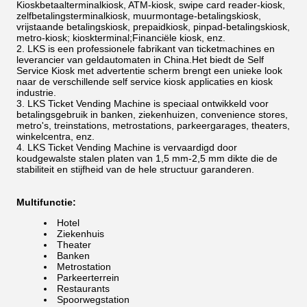
Kioskbetaalterminalkiosk, ATM-kiosk, swipe card reader-kiosk,
zelfbetalingsterminalkiosk, muurmontage-betalingskiosk,
vrijstaande betalingskiosk, prepaidkiosk, pinpad-betalingskiosk,
metro-kiosk; kioskterminal;Financiële kiosk, enz.
LKS is een professionele fabrikant van ticketmachines en
leverancier van geldautomaten in China.Het biedt de Self
Service Kiosk met advertentie scherm brengt een unieke look
naar de verschillende self service kiosk applicaties en kiosk
industrie.
LKS Ticket Vending Machine is speciaal ontwikkeld voor
betalingsgebruik in banken, ziekenhuizen, convenience stores,
metro's, treinstations, metrostations, parkeergarages, theaters,
winkelcentra, enz.
LKS Ticket Vending Machine is vervaardigd door
koudgewalste stalen platen van 1,5 mm-2,5 mm dikte die de
stabiliteit en stijfheid van de hele structuur garanderen.
Multifunctie:
Hotel
Ziekenhuis
Theater
Banken
Metrostation
Parkeerterrein
Restaurants
Spoorwegstation