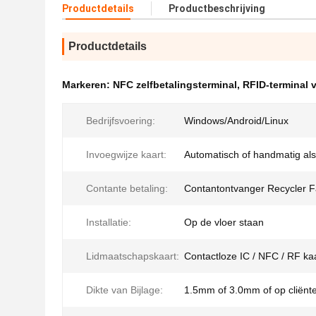
Productdetails
Productbeschrijving
Productdetails
Markeren:
NFC zelfbetalingsterminal
,
RFID-terminal v
Bedrijfsvoering:
Windows/Android/Linux
Invoegwijze kaart:
Automatisch of handmatig al
Contante betaling:
Contantontvanger Recycler Fa
Installatie:
Op de vloer staan
Lidmaatschapskaart:
Contactloze IC / NFC / RF ka
Dikte van Bijlage:
1.5mm of 3.0mm of op cliënt