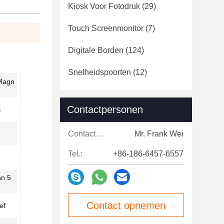
Kiosk Voor Fotodruk
(29)
Touch Screenmonitor
(7)
Digitale Borden
(124)
Snelheidspoorten
(12)
 Magn
Contactpersonen
S
Contactpersonen:
Mr. Frank Wei
Tel.:
+86-186-6457-6557
an 5
Contact opnemen
ef