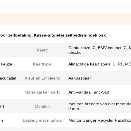
oor zelfbetaling
,
Kassa-uitgieter zelfbedieningskiosk
Contactloze IC, EMV-contact IC,
Kaart:
etische
s keuze
Kaarttype:
Almachtige kaart zoals IC, RF, M
cultatief
Kleur en Embleem:
Aanpasbaar
Materiaal kenmerk:
Anti-vandaal, anti-Stof
met een breedte van niet meer d
art
Monitor:
0 mm
en
Betaling met munten:
Muntontvanger Recycler Facultati