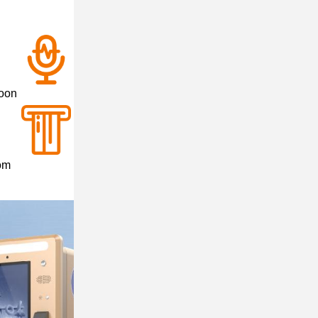
foon
om