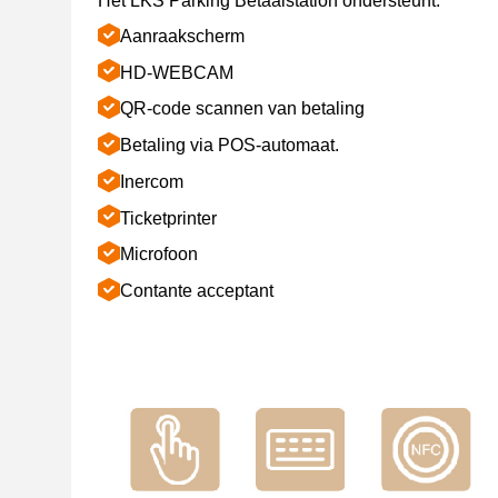
Het LKS Parking Betaalstation ondersteunt:
Aanraakscherm
HD-WEBCAM
QR-code scannen van betaling
Betaling via POS-automaat.
Inercom
Ticketprinter
Microfoon
Contante acceptant