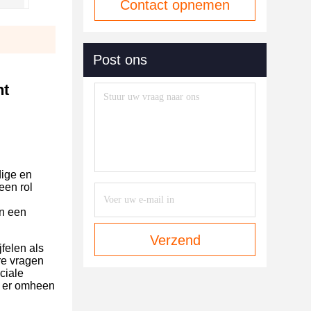
Contact opnemen
Post ons
nt
dige en
een rol
en een
Verzend
felen als
re vragen
ciale
r er omheen