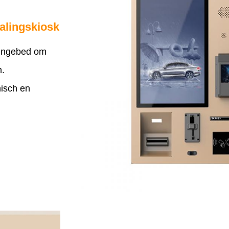
alingskiosk
 ingebed om
n.
isch en