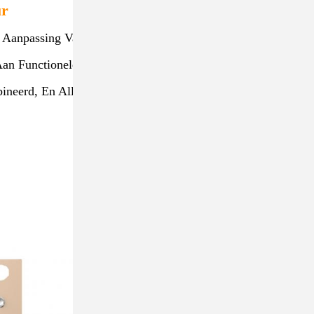
ur
de Aanpassing Van De
Aan Functionele Modules
neerd, En Allround