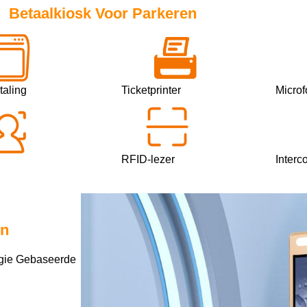
Betaalkiosk Voor Parkeren
taling
Ticketprinter
Micro
RFID-lezer
Interc
en
ogie Gebaseerde