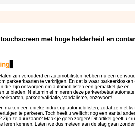
h touchscreen met hoge helderheid en conta
ing
▋
betalen zijn verouderd en automobilisten hebben nu een eenvou
om parkeerkaarten te verkrijgen. En dat is waar parkeerkiosken 
en die zijn ontworpen om automobilisten een gemakkelijke en
sen te bieden. Niettemin elimineren deze parkeerbetaalautomat
eerkaarten, parkeervalidatie, vandalisme, enzovoort!
 maken een unieke indruk op automobilisten, zodat ze niet twij
tuigen te parkeren. Toch heeft u wellicht nog een aantal ande
Zijn ze duurzaam? Maak je geen zorgen! Dit artikel geeft u cru
r te leren kennen. Laten we dus meteen aan de slag gaan zonde