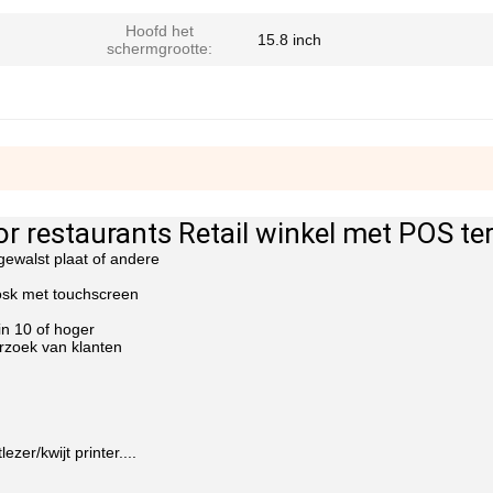
Hoofd het
15.8 inch
schermgrootte:
or restaurants Retail winkel met POS te
ewalst plaat of andere
iosk met touchscreen
n 10 of hoger
erzoek van klanten
er/kwijt printer....