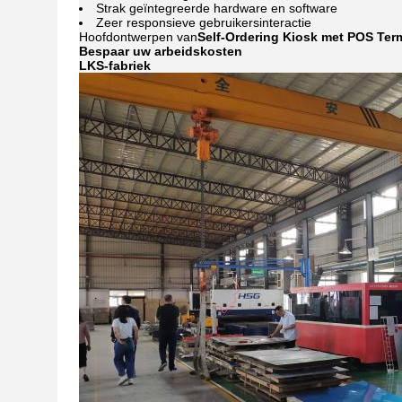
Strak geïntegreerde hardware en software
Zeer responsieve gebruikersinteractie
Hoofdontwerpen van
Self-Ordering Kiosk met POS Term
Bespaar uw arbeidskosten
LKS-fabriek