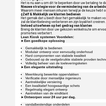
Het is nu aan u om dit te beperken door uw betaling te 
Nieuwe strategie voor de vermindering van de arbeid
Waarom meer mensen inhuren terwijl je de keuze hebt om
¢Zelf & Makkelijk uw klanten bedienen
Het gemak dat u biedt door het gemakkelijk te maken voor 
zal de klantbeleving verbeteren en zijn loyaliteit creëren.
Invloed uitoefenen op het gedrag van klanten
Breng de klanten door uw gekozen winkelroute om ervoor
promoties verbetert.
Lean Kiosk systemen Voordelen:
►
Een goedkope oplossing
Gemakkelijk te bedienen
Modulair ontwerp voor eenvoudig onderhoud
Hard componenten van stabiele kwaliteit
Gebouwd op de veelgebruikte stabiele provden techn
Volledig beheer van de toeleveringsketen
►
Een elegante uitstraling
Meerkleurig bewerkte oppervlakken
Verificatie door menselijke ingenieurs
Aantrekkelijke versiering
Een kwalitatief hoogwaardige schets
Regelmatig elegant ontwerp
Aantrekken van de eindklant
►
Ontworpen voor 24 uur per dag.
vandalbestendige onderdelen