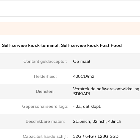
,
Self-service kiosk-terminal
,
Self-service kiosk Fast Food
Contant geldacceptor:
Op maat
Helderheid:
400CD/m2
Verstrek de software-ontwikkeling
Diensten:
SDK/API
Gepersonaliseerd logo:
- Ja, dat klopt.
Beschikbare maten:
21.5inch, 32inch, 43inch
Capaciteit harde schijf:
32G / 64G / 128G SSD