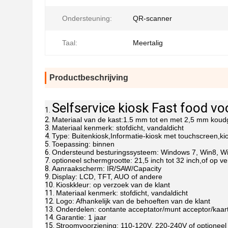
Ondersteuning:
QR-scanner
Taal:
Meertalig
Productbeschrijving
Selfservice kiosk Fast food vo
Materiaal van de kast:1.5 mm tot en met 2,5 mm koudg
Materiaal kenmerk: stofdicht, vandaldicht
Type: Buitenkiosk,Informatie-kiosk met touchscreen,k
Toepassing: binnen
Ondersteund besturingssysteem: Windows 7, Win8, Wi
optioneel schermgrootte: 21,5 inch tot 32 inch,of op v
Aanraakscherm: IR/SAW/Capacity
Display: LCD, TFT, AUO of andere
Kioskkleur: op verzoek van de klant
Materiaal kenmerk: stofdicht, vandaldicht
Logo: Afhankelijk van de behoeften van de klant
Onderdelen: contante acceptator/munt acceptor/kaartlez
Garantie: 1 jaar
Stroomvoorziening: 110-120V, 220-240V of optioneel